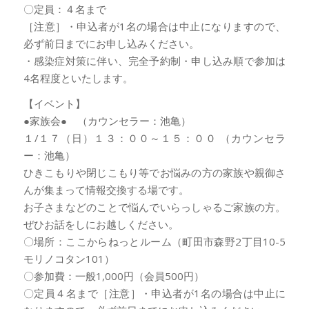
〇定員：４名まで
［注意］・申込者が1名の場合は中止になりますので、
必ず前日までにお申し込みください。
・感染症対策に伴い、完全予約制・申し込み順で参加は
4名程度といたします。
【イベント】
●家族会● （カウンセラー：池亀）
１/１７（日）１３：００～１５：００ （カウンセラ
ー：池亀）
ひきこもりや閉じこもり等でお悩みの方の家族や親御さ
んが集まって情報交換する場です。
お子さまなどのことで悩んでいらっしゃるご家族の方。
ぜひお話をしにお越しください。
〇場所：ここからねっとルーム（町田市森野2丁目10-5
モリノコタン101）
〇参加費：一般1,000円（会員500円）
〇定員４名まで［注意］・申込者が1名の場合は中止に