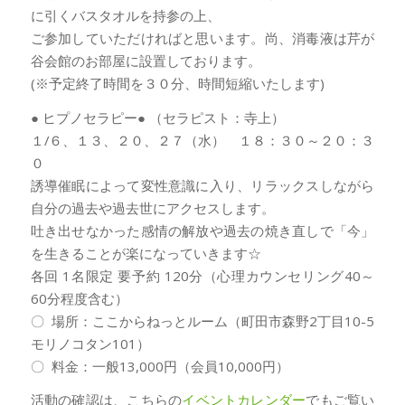
に引くバスタオルを持参の上、
ご参加していただければと思います。尚、消毒液は芹が
谷会館のお部屋に設置しております。
(※予定終了時間を３０分、時間短縮いたします)
● ヒプノセラピー● （セラピスト：寺上）
１/６、１３、２０、２７（水） １８：３０～２０：３
０
誘導催眠によって変性意識に入り、リラックスしながら
自分の過去や過去世にアクセスします。
吐き出せなかった感情の解放や過去の焼き直しで「今」
を生きることが楽になっていきます☆
各回 1名限定 要予約 120分（心理カウンセリング40～
60分程度含む）
〇 場所：ここからねっとルーム（町田市森野2丁目10-5
モリノコタン101）
〇 料金：一般13,000円（会員10,000円）
活動の確認は、こちらの
イベントカレンダー
でもご覧い