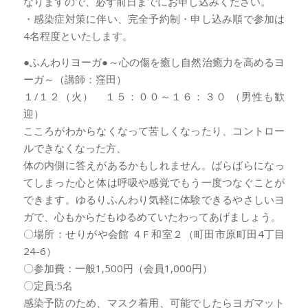
なりますので、必ず前日までにお申し込みください。
・感染症対策に伴い、完全予約制・申し込み順で参加は
4名程度といたします。
●ふんわりヨーガ●～心の傷を癒し自然治癒力を高めるヨ
ーガ～（講師：窪田）
１/１２（火） １５：００～１６：３０ （男性も歓
迎）
こころがわからなくなって苦しくなったり、コントロー
ルできなくなった方、
体の内側に答えがあるかもしれません。ばらばらになっ
てしまった心と体は呼吸や感覚でもう一度つなぐことが
できます。ゆるりふんわり気軽に体験できるやさしいヨ
ガで、心もからだもゆるめていたわってあげましょう。
〇場所：せりがや会館 ４F 和室２（町田市原町田4丁目
24-6）
〇参加費：一般1,500円（会員1,000円）
〇定員:5名
感染予防のため、マスク着用、可能でしたらヨガマット