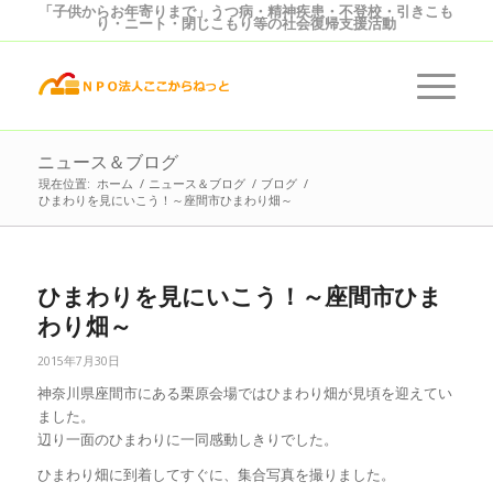
「子供からお年寄りまで」うつ病・精神疾患・不登校・引きこも
り・ニート・閉じこもり等の社会復帰支援活動
ニュース＆ブログ
現在位置:
ホーム
/
ニュース＆ブログ
/
ブログ
/
ひまわりを見にいこう！～座間市ひまわり畑～
ひまわりを見にいこう！～座間市ひま
わり畑～
2015年7月30日
神奈川県座間市にある栗原会場ではひまわり畑が見頃を迎えてい
ま
した。
辺り一面のひまわりに一同感動しきりでした。
ひまわり畑に到着してすぐに、集合写真を撮りました。