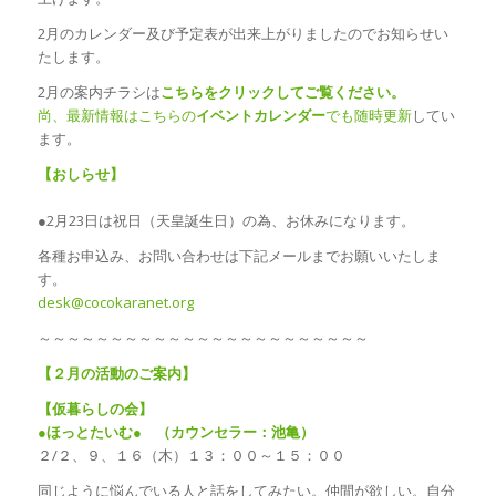
2月のカレンダー及び予定表が出来上がりましたのでお知らせい
たします。
2月の案内チラシは
こちらをクリックしてご覧ください。
尚、最新情報はこちらの
イベントカレンダー
でも随時更新
してい
ます。
【おしらせ】
●2月23日は祝日（天皇誕生日）の為、お休みになります。
各種お申込み、お問い合わせは下記メールまでお願いいたしま
す。
desk@cocokaranet.org
～～～～～～～～～～～～～～～～～～～～～～～
【２月の活動のご案内】
【仮暮らしの会】
●ほっとたいむ● （カウンセラー：池亀）
２/２、９、１６（木）１３：００～１５：００
同じように悩んでいる人と話をしてみたい。仲間が欲しい。自分