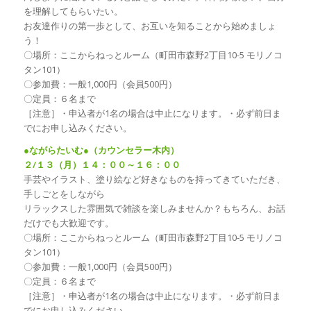
を理解してもらいたい。
お友達作りの第一歩として、お互いを知ることから始めましょ
う！
〇場所：ここからねっとルーム（町田市森野2丁目10-5 モリノコ
タン101）
〇参加費：一般1,000円（会員500円）
〇定員：６名まで
［注意］・申込者が1名の場合は中止になります。・必ず前日ま
でにお申し込みください。
●ながらたいむ●（カウンセラー木内）
２/１３（月）１４：００～１６：００
手芸やイラスト、塗り絵など好きなものを持ってきていただき、
手しごとをしながら
リラックスした雰囲気で雑談を楽しみませんか？もちろん、お話
だけでも大歓迎です。
〇場所：ここからねっとルーム（町田市森野2丁目10-5 モリノコ
タン101）
〇参加費：一般1,000円（会員500円）
〇定員：６名まで
［注意］・申込者が1名の場合は中止になります。・必ず前日ま
でにお申し込みください。