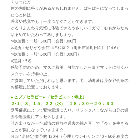
くなった方、
体の内側に答えがあるかもしれません。ばらばらになってしまっ
た心と体は、
呼吸や感覚でもう一度つなぐことができます。
ゆるりふんわり気軽に体験できるやさしいヨガで、心もからだも
ゆるめていたわってあげましょう。
○参加費：一般1,500円（会員1000円
○場所：せりがや会館 ４F 和室２（町田市原町田4丁目24-6）
○参加費：一般1,500円（会員1,000円）
○定員：5名
感染予防のため、マスク着用、可能でしたらヨガマットに引くバ
スタオルを持参の上、
ご参加していただければと思います。尚、消毒液は芹が谷会館の
お部屋に設置しております。
● ヒプノセラピー● （セラピスト：寺上）
２/１、８、１５、２２（水） １８：３０～２０：３０
誘導催眠によって変性意識に入り、リラックスしながら自分の過
去や過去世にアクセスします。
吐き出せなかった感情の解放や過去の焼き直しで「今」を生きる
ことが楽になっていきます☆
各回 1名限定 要予約 120分（心理カウンセリング40～60分程度含