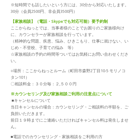
※短時間でも話したいという方には、30分から対応いたします。
30分（会員2500円、非会員3500円）
【家族相談】（電話・Skypeでも対応可能）要予約制
ここからねっとでは、当事者様のことでお困りのご家族様向け
に、カウンセラーが家族相談を行っています。
（精神的な問題、疾患、悩み、ひきこもり、仕事に就けない、い
じめ・不登校、子育ての悩み 等）
☆家族相談の予約の時間等ついてはお気軽にお問い合わせくださ
い。
○場所：ここからねっとルーム（町田市森野2丁目10-5 モリノコ
タン101）
〇相談料金：３０分毎：２,５００円
※カウンセリング及び家族相談ご利用の注意点について
■キャンセルについて
当日キャンセルの場合：カウンセリング・ご相談料の半額を、ご
負担いただきます。
前日１９時までにご連絡いただければキャンセル料は発生しませ
ん。
■電話でのカウンセリング・家族相談をご利用の方