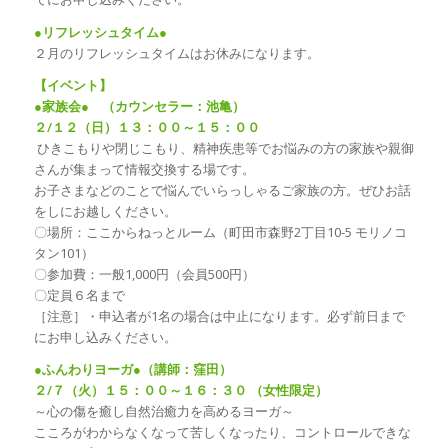
●リフレッシュタイム●
２月のリフレッシュタイムはお休みになります。
【イベント】
●家族会● （カウンセラー：池亀）
２/１２（日）１３：００～１５：００
ひきこもりや閉じこもり、精神疾患等でお悩みの方の家族や親御
さんが集まって情報交換する場です。
お子さまなどのことで悩んでいらっしゃるご家族の方。ぜひお話
をしにお越しください。
〇場所：ここからねっとルーム（町田市森野2丁目10-5 モリノコ
タン101）
〇参加費：一般1,000円（会員500円）
〇定員６名まで
［注意］・申込者が1名の場合は中止になります。必ず前日まで
にお申し込みください。
●ふんわりヨーガ●（講師：窪田）
２/７（火）１５：００～１６：３０ （女性限定）
～心の傷を癒し自然治癒力を高めるヨーガ～
こころがわからなくなって苦しくなったり、コントロールできな