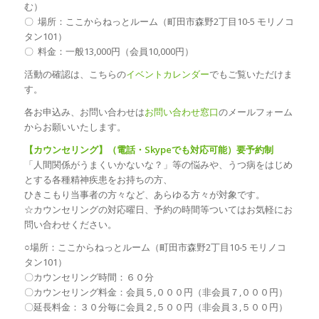
む）
〇 場所：ここからねっとルーム（町田市森野2丁目10-5 モリノコ
タン101）
〇 料金：一般13,000円（会員10,000円）
活動の確認は、こちらの
イベントカレンダー
でもご覧いただけま
す。
各お申込み、お問い合わせは
お問い合わせ窓口
のメールフォーム
からお願いいたします。
【カウンセリング】（電話・Skypeでも対応可能）要予約制
「人間関係がうまくいかないな？」等の悩みや、うつ病をはじめ
とする各種精神疾患をお持ちの方、
ひきこもり当事者の方々など、あらゆる方々が対象です。
☆カウンセリングの対応曜日、予約の時間等ついてはお気軽にお
問い合わせください。
○場所：ここからねっとルーム（町田市森野2丁目10-5 モリノコ
タン101）
〇カウンセリング時間：６０分
〇カウンセリング料金：会員５,０００円（非会員７,０００円）
〇延長料金：３０分毎に会員２,５００円（非会員３,５００円）